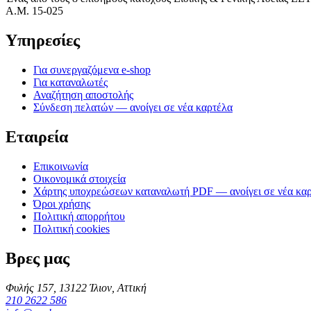
Α.Μ. 15-025
Υπηρεσίες
Για συνεργαζόμενα e-shop
Για καταναλωτές
Αναζήτηση αποστολής
Σύνδεση πελατών
— ανοίγει σε νέα καρτέλα
Εταιρεία
Επικοινωνία
Οικονομικά στοιχεία
Χάρτης υποχρεώσεων καταναλωτή
PDF
— ανοίγει σε νέα κα
Όροι χρήσης
Πολιτική απορρήτου
Πολιτική cookies
Βρες μας
Φυλής 157, 13122 Ίλιον, Αττική
210 2622 586