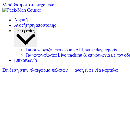
Μετάβαση στο περιεχόμενο
Αρχική
Αναζήτηση αποστολής
Υπηρεσίες
Για συνεργαζόμενα e-shop
API, same day, reports
Για καταναλωτές
Live tracking & επικοινωνία με τον οδ
Επικοινωνία
Σύνδεση
στην πλατφόρμα πελατών — ανοίγει σε νέα καρτέλα